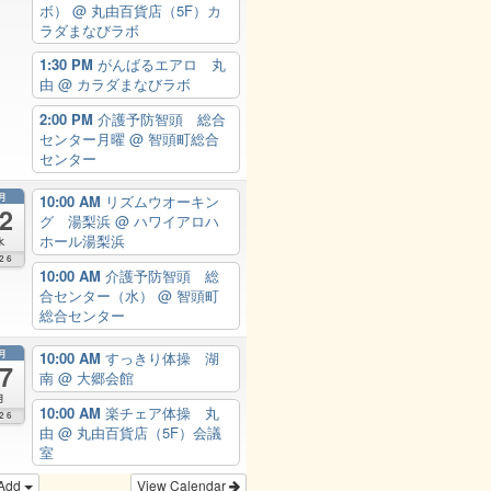
ボ）
@ 丸由百貨店（5F）カ
ラダまなびラボ
1:30 PM
がんばるエアロ 丸
由
@ カラダまなびラボ
2:00 PM
介護予防智頭 総合
センター月曜
@ 智頭町総合
センター
月
10:00 AM
リズムウオーキン
2
グ 湯梨浜
@ ハワイアロハ
ホール湯梨浜
水
26
10:00 AM
介護予防智頭 総
合センター（水）
@ 智頭町
総合センター
月
10:00 AM
すっきり体操 湖
7
南
@ 大郷会館
月
10:00 AM
楽チェア体操 丸
26
由
@ 丸由百貨店（5F）会議
室
Add
View Calendar