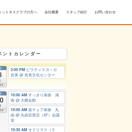
ィットネスクラブの方へ
会社概要
スタッフ紹介
お問い合わせ
ベントカレンダー
月
2:00 PM
ピラティスヨ～ガ
8
岩美
@ 岩美文化センター
土
26
月
10:00 AM
すっきり体操 湖
0
南
@ 大郷会館
月
10:00 AM
楽チェア体操 丸
26
由
@ 丸由百貨店（5F）会議
室
10:30 AM
オドリマス（ラ