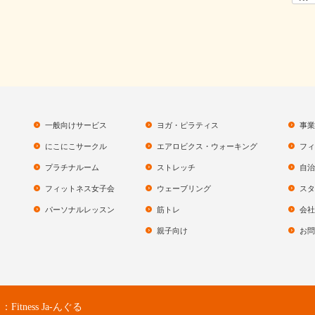
一般向けサービス
ヨガ・ピラティス
事業
にこにこサークル
エアロビクス・ウォーキング
フィ
プラチナルーム
ストレッチ
自治
フィットネス女子会
ウェーブリング
スタ
パーソナルレッスン
筋トレ
会社
親子向け
お問
ness Ja-んぐる