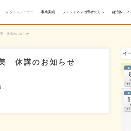
レッスンメニュー
事業実績
フィットネス指導者の方へ
自治体・フ
美 休講のお知らせ
イ
美 休講のお知らせ
8
20
す。
8
1
20