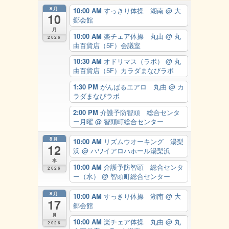
8月
10:00 AM
すっきり体操 湖南
@ 大
10
郷会館
月
10:00 AM
楽チェア体操 丸由
@ 丸
2026
由百貨店（5F）会議室
10:30 AM
オドリマス（ラボ）
@ 丸
由百貨店（5F）カラダまなびラボ
1:30 PM
がんばるエアロ 丸由
@ カ
ラダまなびラボ
2:00 PM
介護予防智頭 総合センタ
ー月曜
@ 智頭町総合センター
8月
10:00 AM
リズムウオーキング 湯梨
12
浜
@ ハワイアロハホール湯梨浜
水
10:00 AM
介護予防智頭 総合センタ
2026
ー（水）
@ 智頭町総合センター
8月
10:00 AM
すっきり体操 湖南
@ 大
17
郷会館
月
10:00 AM
楽チェア体操 丸由
@ 丸
2026