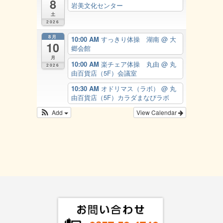
8
岩美文化センター
土
2026
8月
10:00 AM
すっきり体操 湖南
@ 大
10
郷会館
月
10:00 AM
楽チェア体操 丸由
@ 丸
2026
由百貨店（5F）会議室
10:30 AM
オドリマス（ラボ）
@ 丸
由百貨店（5F）カラダまなびラボ
Add
View Calendar