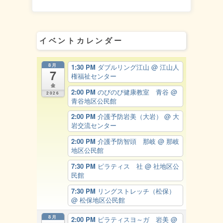
イベントカレンダー
8月
1:30 PM
ダブルリング江山
@ 江山人
7
権福祉センター
金
2:00 PM
のびのび健康教室 青谷
@
2026
青谷地区公民館
2:00 PM
介護予防岩美（大岩）
@ 大
岩交流センター
2:00 PM
介護予防智頭 那岐
@ 那岐
地区公民館
7:30 PM
ピラティス 社
@ 社地区公
民館
7:30 PM
リングストレッチ（松保）
@ 松保地区公民館
8月
2:00 PM
ピラティスヨ～ガ 岩美
@