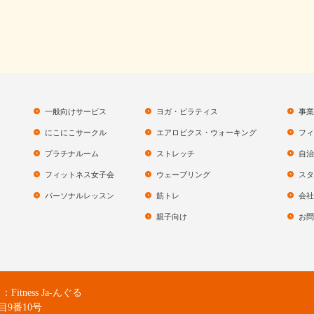
一般向けサービス
ヨガ・ピラティス
事業
にこにこサークル
エアロビクス・ウォーキング
フィ
プラチナルーム
ストレッチ
自治
フィットネス女子会
ウェーブリング
スタ
パーソナルレッスン
筋トレ
会社
親子向け
お問
ness Ja-んぐる
目9番10号