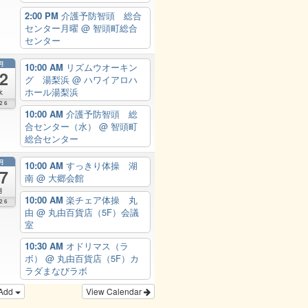
2:00 PM
介護予防智頭 総合
センター月曜
@ 智頭町総合
センター
月
10:00 AM
リズムウオーキン
2
グ 湯梨浜
@ ハワイアロハ
ホール湯梨浜
水
26
10:00 AM
介護予防智頭 総
合センター（水）
@ 智頭町
総合センター
月
10:00 AM
すっきり体操 湖
7
南
@ 大郷会館
月
10:00 AM
楽チェア体操 丸
26
由
@ 丸由百貨店（5F）会議
室
10:30 AM
オドリマス（ラ
ボ）
@ 丸由百貨店（5F）カ
ラダまなびラボ
Add
View Calendar