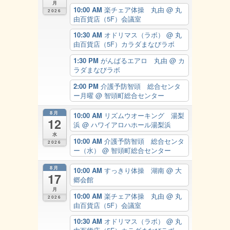
月
10:00 AM
楽チェア体操 丸由
@ 丸
2026
由百貨店（5F）会議室
10:30 AM
オドリマス（ラボ）
@ 丸
由百貨店（5F）カラダまなびラボ
1:30 PM
がんばるエアロ 丸由
@ カ
ラダまなびラボ
2:00 PM
介護予防智頭 総合センタ
ー月曜
@ 智頭町総合センター
8月
10:00 AM
リズムウオーキング 湯梨
12
浜
@ ハワイアロハホール湯梨浜
水
10:00 AM
介護予防智頭 総合センタ
2026
ー（水）
@ 智頭町総合センター
8月
10:00 AM
すっきり体操 湖南
@ 大
17
郷会館
月
10:00 AM
楽チェア体操 丸由
@ 丸
2026
由百貨店（5F）会議室
10:30 AM
オドリマス（ラボ）
@ 丸