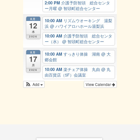
2:00 PM
介護予防智頭 総合センタ
ー月曜
@ 智頭町総合センター
8月
10:00 AM
リズムウオーキング 湯梨
12
浜
@ ハワイアロハホール湯梨浜
水
10:00 AM
介護予防智頭 総合センタ
2026
ー（水）
@ 智頭町総合センター
8月
10:00 AM
すっきり体操 湖南
@ 大
17
郷会館
月
10:00 AM
楽チェア体操 丸由
@ 丸
2026
由百貨店（5F）会議室
Add
View Calendar