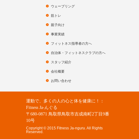
ウェーブリング
筋トレ
親子向け
事業実績
フィットネス指導者の方へ
自治体・フィットネスクラブの方へ
スタッフ紹介
会社概要
お問い合わせ
運動で、多くの人の心と体を健康に！：
Fitness Ja-んぐる
〒680-0871 鳥取県鳥取市吉成南町2丁目9番
10号
Copyright © 2015 Fitness Ja-nguru. All Rights
Reserved.