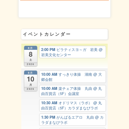
イベントカレンダー
8月
2:00 PM
ピラティスヨ～ガ 岩美
@
8
岩美文化センター
土
2026
8月
10:00 AM
すっきり体操 湖南
@ 大
10
郷会館
月
10:00 AM
楽チェア体操 丸由
@ 丸
2026
由百貨店（5F）会議室
10:30 AM
オドリマス（ラボ）
@ 丸
由百貨店（5F）カラダまなびラボ
1:30 PM
がんばるエアロ 丸由
@ カ
ラダまなびラボ