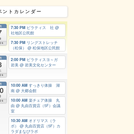
ベントカレンダー
月
7:30 PM
ピラティス 社
@
7
社地区公民館
金
7:30 PM
リングストレッチ
26
（松保）
@ 松保地区公民館
月
2:00 PM
ピラティスヨ～ガ
8
岩美
@ 岩美文化センター
土
26
月
10:00 AM
すっきり体操 湖
0
南
@ 大郷会館
月
10:00 AM
楽チェア体操 丸
26
由
@ 丸由百貨店（5F）会議
室
10:30 AM
オドリマス（ラ
ボ）
@ 丸由百貨店（5F）カ
ラダまなびラボ