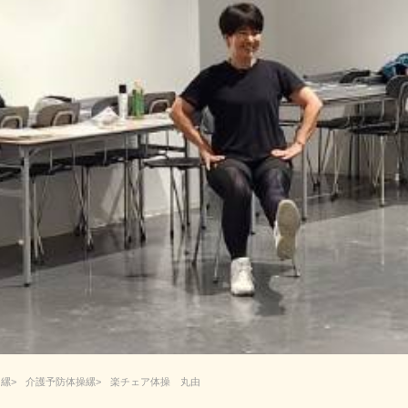
ー
介護予防体操
楽チェア体操 丸由