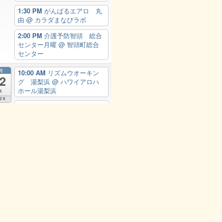
1:30 PM
がんばるエアロ 丸
由
@ カラダまなびラボ
2:00 PM
介護予防智頭 総合
センター月曜
@ 智頭町総合
センター
月
10:00 AM
リズムウオーキン
2
グ 湯梨浜
@ ハワイアロハ
ホール湯梨浜
水
26
10:00 AM
介護予防智頭 総
合センター（水）
@ 智頭町
総合センター
Add
View Calendar