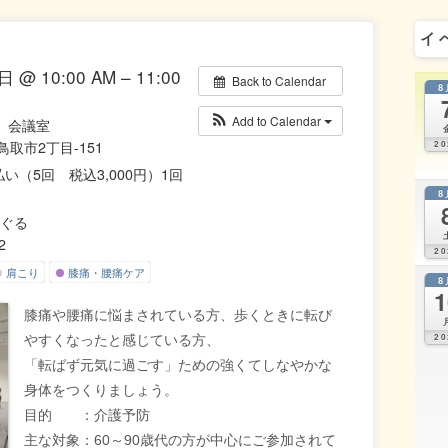
イ
 @ 10:00 AM – 11:00
Back to Calendar
8
Add to Calendar
）会議室
県鳥取市2丁目-151
20
い（5回 税込3,000円）1回
8
-んぐる
2
20
肩こり
膝痛・腰痛ケア
8
1
膝痛や腰痛に悩まされている方、歩くときに転び
20
やすくなったと感じている方、
「転ばず元気に過ごす」ための強くてしなやかな
身体をつくりましょう。
目的 ：介護予防
主な対象：60～90歳代の方が中心にご参加されて