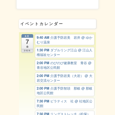
イベントカレンダー
8月
9:40 AM
介護予防岩美 岩井
@ ゆか
7
むり温泉
金
1:30 PM
ダブルリング江山
@ 江山人
2026
権福祉センター
2:00 PM
のびのび健康教室 青谷
@
青谷地区公民館
2:00 PM
介護予防岩美（大岩）
@ 大
岩交流センター
2:00 PM
介護予防智頭 那岐
@ 那岐
地区公民館
7:30 PM
ピラティス 社
@ 社地区公
民館
7:30 PM
リングストレッチ（松保）