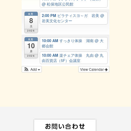
@ 松保地区公民館
8月
2:00 PM
ピラティスヨ～ガ 岩美
@
8
岩美文化センター
土
2026
8月
10:00 AM
すっきり体操 湖南
@ 大
10
郷会館
月
10:00 AM
楽チェア体操 丸由
@ 丸
2026
由百貨店（5F）会議室
Add
View Calendar