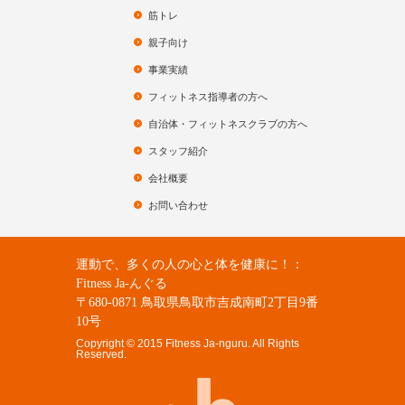
筋トレ
親子向け
事業実績
フィットネス指導者の方へ
自治体・フィットネスクラブの方へ
スタッフ紹介
会社概要
お問い合わせ
運動で、多くの人の心と体を健康に！：
Fitness Ja-んぐる
〒680-0871 鳥取県鳥取市吉成南町2丁目9番
10号
Copyright © 2015 Fitness Ja-nguru. All Rights
Reserved.