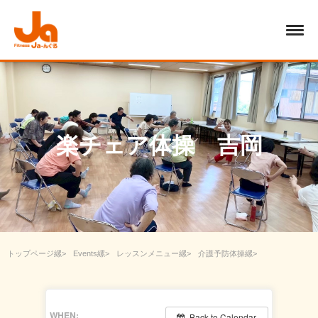
楽チェア体操 吉岡
トップページ
Events
レッスンメニュー
介護予防体操
楽チェア体操 吉岡
WHEN:
Back to Calendar