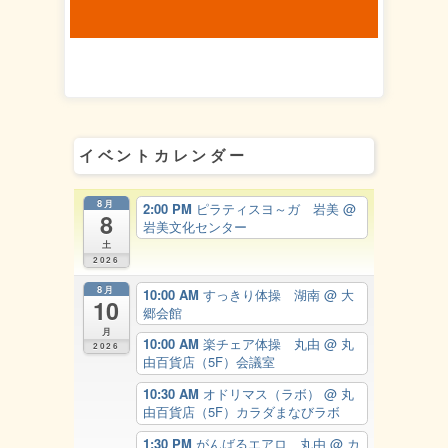
イベントカレンダー
8月
2:00 PM
ピラティスヨ～ガ 岩美
@
8
岩美文化センター
土
2026
8月
10:00 AM
すっきり体操 湖南
@ 大
10
郷会館
月
10:00 AM
楽チェア体操 丸由
@ 丸
2026
由百貨店（5F）会議室
10:30 AM
オドリマス（ラボ）
@ 丸
由百貨店（5F）カラダまなびラボ
1:30 PM
がんばるエアロ 丸由
@ カ