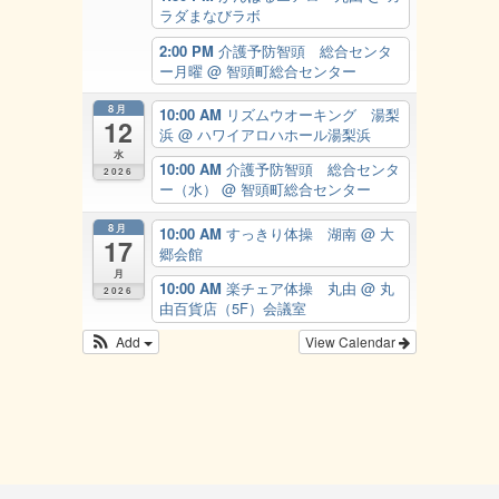
ラダまなびラボ
2:00 PM
介護予防智頭 総合センタ
ー月曜
@ 智頭町総合センター
8月
10:00 AM
リズムウオーキング 湯梨
12
浜
@ ハワイアロハホール湯梨浜
水
10:00 AM
介護予防智頭 総合センタ
2026
ー（水）
@ 智頭町総合センター
8月
10:00 AM
すっきり体操 湖南
@ 大
17
郷会館
月
10:00 AM
楽チェア体操 丸由
@ 丸
2026
由百貨店（5F）会議室
Add
View Calendar