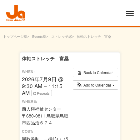
トップページ
Events
ストレッチ
体軸ストレッチ 富桑
体軸ストレッチ 富桑
WHEN:
Back to Calendar
2026年7月9日 @
9:30 AM – 11:15
Add to Calendar
AM
Repeats
WHERE:
西人権福祉センター
〒680-0811 鳥取県鳥取
市西品治６７４
COST:
回数券制 一括払い（5