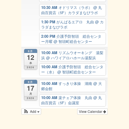
10:30 AM
オドリマス（ラボ）
@ 丸
由百貨店（5F）カラダまなびラボ
1:30 PM
がんばるエアロ 丸由
@ カ
ラダまなびラボ
2:00 PM
介護予防智頭 総合センタ
ー月曜
@ 智頭町総合センター
8月
10:00 AM
リズムウオーキング 湯梨
12
浜
@ ハワイアロハホール湯梨浜
水
10:00 AM
介護予防智頭 総合センタ
2026
ー（水）
@ 智頭町総合センター
8月
10:00 AM
すっきり体操 湖南
@ 大
17
郷会館
月
10:00 AM
楽チェア体操 丸由
@ 丸
2026
由百貨店（5F）会議室
Add
View Calendar