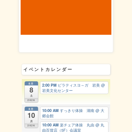
イベントカレンダー
8月
2:00 PM
ピラティスヨ～ガ 岩美
@
8
岩美文化センター
土
2026
8月
10:00 AM
すっきり体操 湖南
@ 大
10
郷会館
月
10:00 AM
楽チェア体操 丸由
@ 丸
2026
由百貨店（5F）会議室