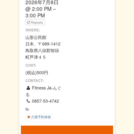
2026年7月8日
この
@ 2:00 PM –
OK
ウェ
3:00 PM
ブサ
Repeats
イト
の所
WHERE:
有者
山形公民館
です
か？
日本、〒689-1412
鳥取県八頭郡智頭
町芦津４５
COST:
(税込)500円
CONTACT:
Fitness Ja-んぐ
る
0857-53-4742
介護予防体操