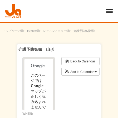
トップページ
Events
レッスンメニュー
介護予防体操
介護予防智頭 山形
介護予防智頭 山形
Back to Calendar
Add to Calendar
このペー
ジでは
Google
マップが
正しく読
み込まれ
ませんで
した。
WHEN: