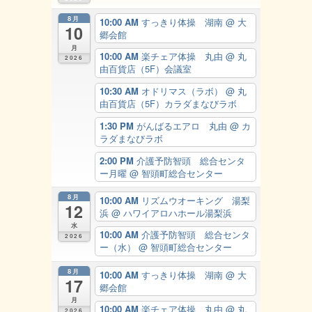
8月
10:00 AM
すっきり体操 湖南
@ 大
10
郷会館
月
10:00 AM
楽チェア体操 丸由
@ 丸
2026
由百貨店（5F）会議室
10:30 AM
オドリマス（ラボ）
@ 丸
由百貨店（5F）カラダまなびラボ
1:30 PM
がんばるエアロ 丸由
@ カ
ラダまなびラボ
2:00 PM
介護予防智頭 総合センタ
ー月曜
@ 智頭町総合センター
8月
10:00 AM
リズムウオーキング 湯梨
12
浜
@ ハワイアロハホール湯梨浜
水
10:00 AM
介護予防智頭 総合センタ
2026
ー（水）
@ 智頭町総合センター
8月
10:00 AM
すっきり体操 湖南
@ 大
17
郷会館
月
10:00 AM
楽チェア体操 丸由
@ 丸
2026