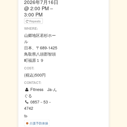
2026年7月16日
この
@ 2:00 PM –
OK
ウェ
3:00 PM
ブサ
Repeats
イト
の所
WHERE:
有者
山郷地区若杉ホー
です
か？
ル
日本、〒689-1425
鳥取県八頭郡智頭
町福原１９
COST:
(税込)500円
CONTACT:
Fitness Ja-ん
ぐる
0857－53－
4742
介護予防体操