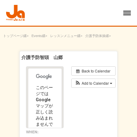
トップページ
Events
レッスンメニュー
介護予防体操
介護予防智頭 山郷
介護予防智頭 山郷
Back to Calendar
Add to Calendar
このペー
ジでは
Google
マップが
正しく読
み込まれ
ませんで
した。
WHEN: