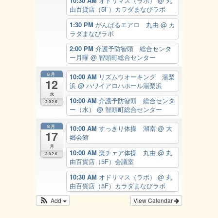
10:30 AM
オドリマス（ラボ）
@ 丸
由百貨店（5F）カラダまなびラボ
1:30 PM
がんばるエアロ 丸由
@ カ
ラダまなびラボ
2:00 PM
介護予防智頭 総合センタ
ー月曜
@ 智頭町総合センター
8月
10:00 AM
リズムウオーキング 湯梨
12
浜
@ ハワイアロハホール湯梨浜
水
10:00 AM
介護予防智頭 総合センタ
2026
ー（水）
@ 智頭町総合センター
8月
10:00 AM
すっきり体操 湖南
@ 大
17
郷会館
月
10:00 AM
楽チェア体操 丸由
@ 丸
2026
由百貨店（5F）会議室
10:30 AM
オドリマス（ラボ）
@ 丸
由百貨店（5F）カラダまなびラボ
Add
View Calendar