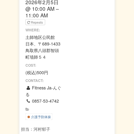
2026年2月5日
この
@ 10:00 AM –
OK
ウェ
11:00 AM
ブサ
Repeats
イト
の所
WHERE:
有者
土師地区公民館
です
か？
日本、〒689-1433
鳥取県八頭郡智頭
町埴師５４
COST:
(税込)500円
CONTACT:
Fitness Ja-んぐ
る
0857-53-4742
介護予防体操
担当：河村郁子