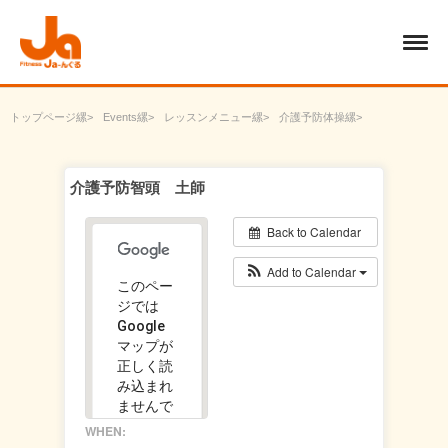
トップページ
Events
レッスンメニュー
介護予防体操
介護予防智頭 土師
介護予防智頭 土師
Back to Calendar
Add to Calendar
このペー
ジでは
Google
マップが
正しく読
み込まれ
ませんで
した。
WHEN: