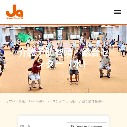
介護予防智頭 総合セ
ンター（水）
トップページ
Events
レッスンメニュー
介護予防体操
介護予防智頭 総合センター（水）
WHEN:
Back to Calendar