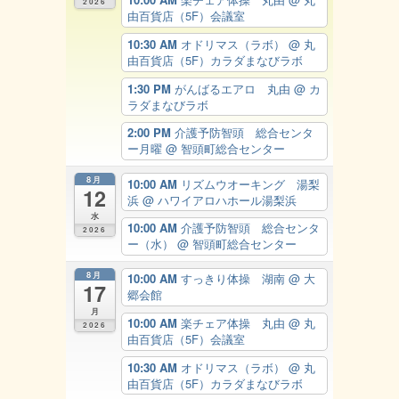
2026
由百貨店（5F）会議室
10:30 AM
オドリマス（ラボ）
@ 丸
由百貨店（5F）カラダまなびラボ
1:30 PM
がんばるエアロ 丸由
@ カ
ラダまなびラボ
2:00 PM
介護予防智頭 総合センタ
ー月曜
@ 智頭町総合センター
8月
10:00 AM
リズムウオーキング 湯梨
12
浜
@ ハワイアロハホール湯梨浜
水
10:00 AM
介護予防智頭 総合センタ
2026
ー（水）
@ 智頭町総合センター
8月
10:00 AM
すっきり体操 湖南
@ 大
17
郷会館
月
10:00 AM
楽チェア体操 丸由
@ 丸
2026
由百貨店（5F）会議室
10:30 AM
オドリマス（ラボ）
@ 丸
由百貨店（5F）カラダまなびラボ