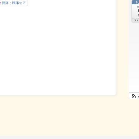
膝痛・腰痛ケア
8
20