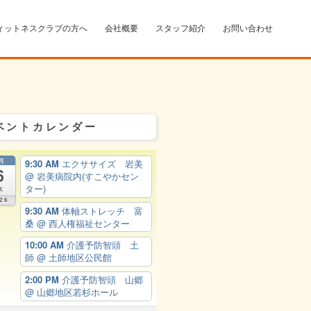
ィットネスクラブの方へ
会社概要
スタッフ紹介
お問い合わせ
ベントカレンダー
月
9:30 AM
エクササイズ 岩美
6
@ 岩美病院内(すこやかセン
ター)
木
26
9:30 AM
体軸ストレッチ 富
桑
@ 西人権福祉センター
10:00 AM
介護予防智頭 土
師
@ 土師地区公民館
2:00 PM
介護予防智頭 山郷
@ 山郷地区若杉ホール