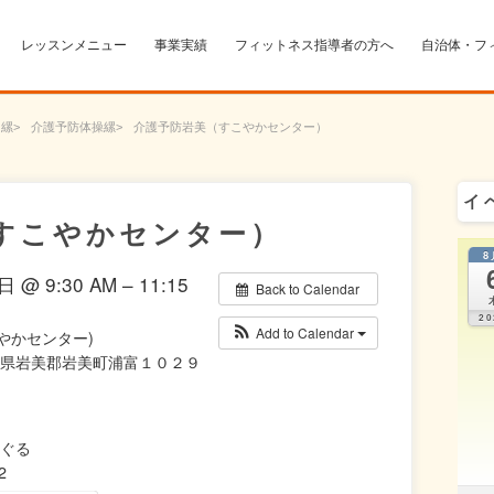
レッスンメニュー
事業実績
フィットネス指導者の方へ
自治体・フ
ー
介護予防体操
介護予防岩美（すこやかセンター）
イ
すこやかセンター）
8
 @ 9:30 AM – 11:15
Back to Calendar
20
Add to Calendar
やかセンター)
 鳥取県岩美郡岩美町浦富１０２９
-んぐる
2