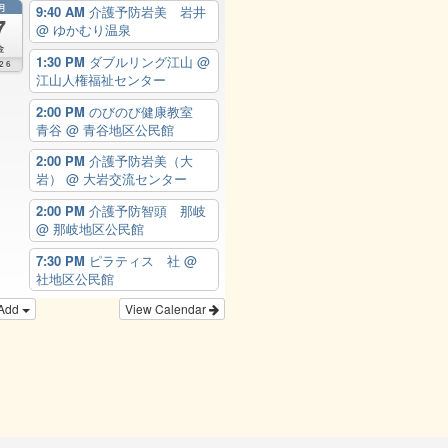
月
9:40 AM
介護予防岩美 岩井
7
@ ゆかむり温泉
金
1:30 PM
ダブルリング江山
@
26
江山人権福祉センター
2:00 PM
のびのび健康教室
青谷
@ 青谷地区公民館
2:00 PM
介護予防岩美（大
岩）
@ 大岩交流センター
2:00 PM
介護予防智頭 那岐
@ 那岐地区公民館
7:30 PM
ピラティス 社
@
社地区公民館
Add
View Calendar