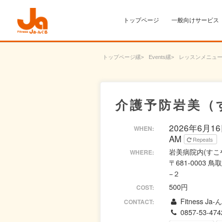
トップページ
一般向けサービス
トップページ
Events
レッスンメニュ
介護予防岩美（
2026年6月16日
WHEN:
AM
Repeats
岩美病院内(すこ
WHERE:
〒681-0003
−２
500円
COST:
Fitness Ja
CONTACT:
0857-53-474