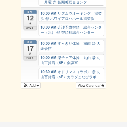
ー月曜
@ 智頭町総合センター
8月
10:00 AM
リズムウオーキング 湯梨
12
浜
@ ハワイアロハホール湯梨浜
水
10:00 AM
介護予防智頭 総合センタ
2026
ー（水）
@ 智頭町総合センター
8月
10:00 AM
すっきり体操 湖南
@ 大
17
郷会館
月
10:00 AM
楽チェア体操 丸由
@ 丸
2026
由百貨店（5F）会議室
10:30 AM
オドリマス（ラボ）
@ 丸
由百貨店（5F）カラダまなびラボ
Add
View Calendar