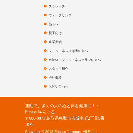
ストレッチ
ウェーブリング
筋トレ
親子向け
事業実績
フィットネス指導者の方へ
自治体・フィットネスクラブの方へ
スタッフ紹介
会社概要
お問い合わせ
運動で、多くの人の心と体を健康に！：
Fitness Ja-んぐる
〒680-0871 鳥取県鳥取市吉成南町2丁目9番
10号
Copyright © 2015 Fitness Ja-nguru. All Rights