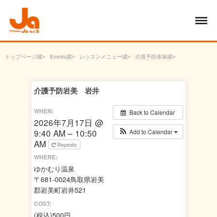
トップページ
Events
レッスンメニュー
介護予防体操
介護予防岩美 岩井
介護予防岩美 岩井
WHEN:
Back to Calendar
2026年7月17日 @
9:40 AM – 10:50
Add to Calendar
AM
Repeats
WHERE:
ゆかむり温泉
〒681-0024鳥取県岩美
郡岩美町岩井521
COST:
(税込)500円