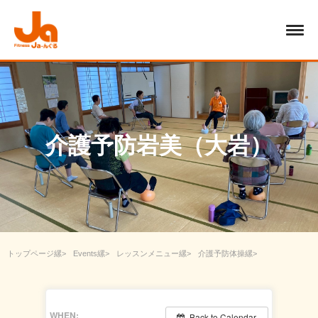
介護予防岩美（大岩）
トップページ
Events
レッスンメニュー
介護予防体操
介護予防岩美（大岩）
WHEN:
Back to Calendar