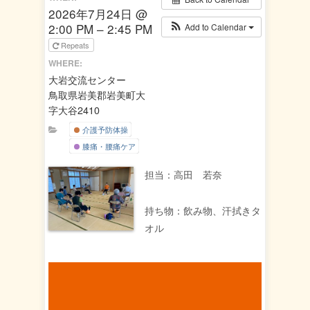
2026年7月24日 @
2:00 PM – 2:45 PM
Add to Calendar
Repeats
WHERE:
大岩交流センター
鳥取県岩美郡岩美町大
字大谷2410
介護予防体操
膝痛・腰痛ケア
担当：高田 若奈
持ち物：飲み物、汗拭きタ
オル