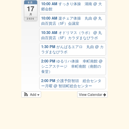
8月
10:00 AM
すっきり体操 湖南
@ 大
17
郷会館
月
10:00 AM
楽チェア体操 丸由
@ 丸
2026
由百貨店（5F）会議室
10:30 AM
オドリマス（ラボ）
@ 丸
由百貨店（5F）カラダまなびラボ
1:30 PM
がんばるエアロ 丸由
@ カ
ラダまなびラボ
2:00 PM
ゆるリハ体操 幸町南館
@
シニアステージ 幸町南館（南館の
食堂）
2:00 PM
介護予防智頭 総合センタ
ー月曜
@ 智頭町総合センター
Add
View Calendar