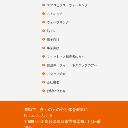
エアロビクス・ウォーキング
ストレッチ
ウェーブリング
筋トレ
親子向け
事業実績
フィットネス指導者の方へ
自治体・フィットネスクラブの方へ
スタッフ紹介
会社概要
お問い合わせ
運動で、多くの人の心と体を健康に！：
Fitness Ja-んぐる
〒680-0871 鳥取県鳥取市吉成南町2丁目9番
10号