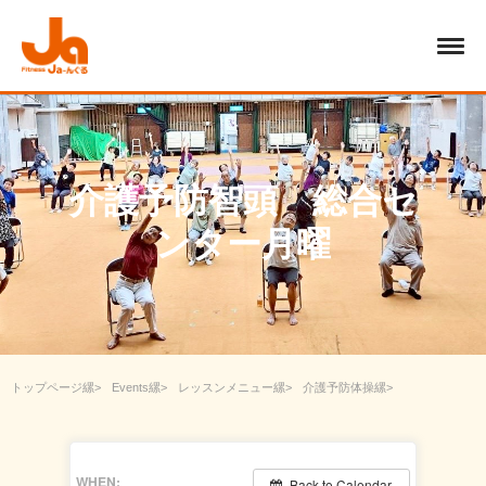
介護予防智頭 総合セ
ンター月曜
トップページ
Events
レッスンメニュー
介護予防体操
介護予防智頭 総合センター月曜
WHEN:
Back to Calendar