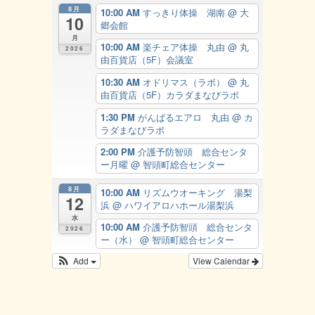
8月
10:00 AM
すっきり体操 湖南
@ 大
10
郷会館
月
10:00 AM
楽チェア体操 丸由
@ 丸
2026
由百貨店（5F）会議室
10:30 AM
オドリマス（ラボ）
@ 丸
由百貨店（5F）カラダまなびラボ
1:30 PM
がんばるエアロ 丸由
@ カ
ラダまなびラボ
2:00 PM
介護予防智頭 総合センタ
ー月曜
@ 智頭町総合センター
8月
10:00 AM
リズムウオーキング 湯梨
12
浜
@ ハワイアロハホール湯梨浜
水
10:00 AM
介護予防智頭 総合センタ
2026
ー（水）
@ 智頭町総合センター
Add
View Calendar