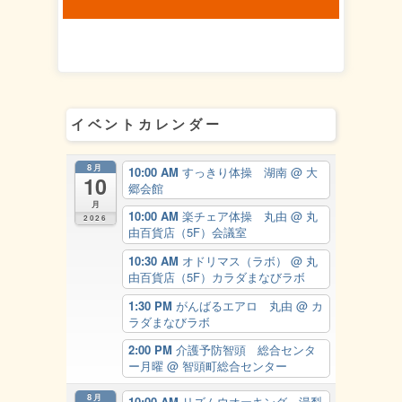
イベントカレンダー
8月
10:00 AM
すっきり体操 湖南
@ 大
10
郷会館
月
10:00 AM
楽チェア体操 丸由
@ 丸
2026
由百貨店（5F）会議室
10:30 AM
オドリマス（ラボ）
@ 丸
由百貨店（5F）カラダまなびラボ
1:30 PM
がんばるエアロ 丸由
@ カ
ラダまなびラボ
2:00 PM
介護予防智頭 総合センタ
ー月曜
@ 智頭町総合センター
8月
10:00 AM
リズムウオーキング 湯梨