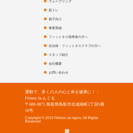
ウェーブリング
筋トレ
親子向け
事業実績
フィットネス指導者の方へ
自治体・フィットネスクラブの方へ
スタッフ紹介
会社概要
お問い合わせ
運動で、多くの人の心と体を健康に！：
Fitness Ja-んぐる
〒680-0871 鳥取県鳥取市吉成南町2丁目9番
10号
Copyright © 2015 Fitness Ja-nguru. All Rights
Reserved.