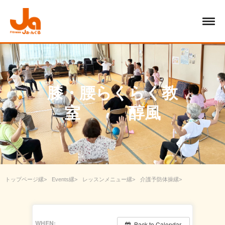
膝・腰らくらく教
室 醇風
トップページ
Events
レッスンメニュー
介護予防体操
膝・腰らくらく教室 醇風
WHEN:
Back to Calendar