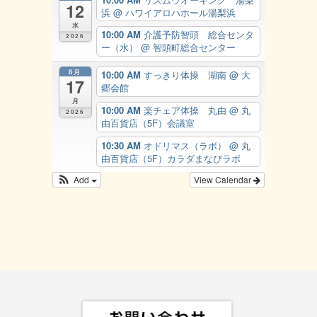
12
浜
@ ハワイアロハホール湯梨浜
水
10:00 AM
介護予防智頭 総合センタ
2026
ー（水）
@ 智頭町総合センター
8月
10:00 AM
すっきり体操 湖南
@ 大
17
郷会館
月
10:00 AM
楽チェア体操 丸由
@ 丸
2026
由百貨店（5F）会議室
10:30 AM
オドリマス（ラボ）
@ 丸
由百貨店（5F）カラダまなびラボ
Add
View Calendar