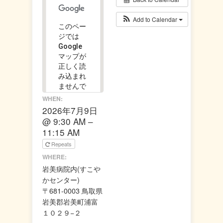
Add to Calendar
このペー
ジでは
Google
マップが
正しく読
み込まれ
ませんで
した。
WHEN:
2026年7月9日
この
@ 9:30 AM –
OK
ウェ
11:15 AM
ブサ
Repeats
イト
の所
WHERE:
有者
岩美病院内(すこや
です
か？
かセンター)
〒681-0003 鳥取県
岩美郡岩美町浦富
１０２９−２