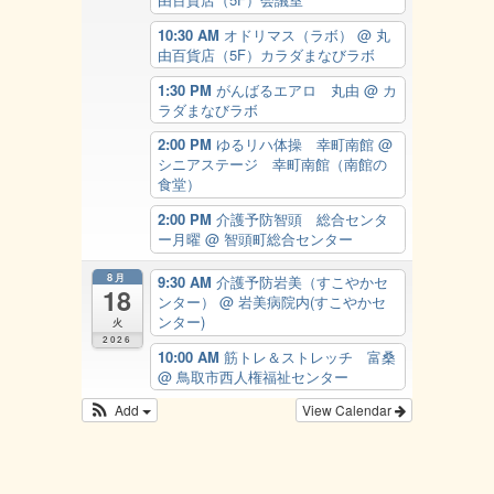
10:30 AM
オドリマス（ラボ）
@ 丸
由百貨店（5F）カラダまなびラボ
1:30 PM
がんばるエアロ 丸由
@ カ
ラダまなびラボ
2:00 PM
ゆるリハ体操 幸町南館
@
シニアステージ 幸町南館（南館の
食堂）
2:00 PM
介護予防智頭 総合センタ
ー月曜
@ 智頭町総合センター
8月
9:30 AM
介護予防岩美（すこやかセ
18
ンター）
@ 岩美病院内(すこやかセ
ンター)
火
2026
10:00 AM
筋トレ＆ストレッチ 富桑
@ 鳥取市西人権福祉センター
Add
View Calendar