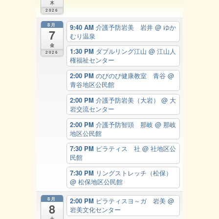
木
2026
8月
9:40 AM
介護予防岩美 岩井
@ ゆか
7
むり温泉
金
1:30 PM
ダブルリング江山
@ 江山人
2026
権福祉センター
2:00 PM
のびのび健康教室 青谷
@
青谷地区公民館
2:00 PM
介護予防岩美（大岩）
@ 大
岩交流センター
2:00 PM
介護予防智頭 那岐
@ 那岐
地区公民館
7:30 PM
ピラティス 社
@ 社地区公
民館
7:30 PM
リングストレッチ（松保）
@ 松保地区公民館
8月
2:00 PM
ピラティスヨ～ガ 岩美
@
8
岩美文化センター
土