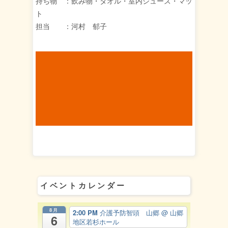
持ち物 ：飲み物・タオル・室内シューズ・マッ
ト
担当 ：河村 郁子
イベントカレンダー
8月
2:00 PM
介護予防智頭 山郷
@ 山郷
6
地区若杉ホール