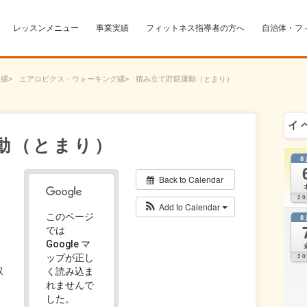
レッスンメニュー
事業実績
フィットネス指導者の方へ
自治体・フ
ー
エアロビクス・ウォーキング
積み立て貯筋運動（とまり）
イ
動（とまり）
8
Back to Calendar
20
Add to Calendar
このページ
8
では
Google マ
ップが正し
20
取
く読み込ま
れませんで
した。