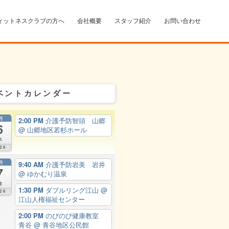
ィットネスクラブの方へ
会社概要
スタッフ紹介
お問い合わせ
ベントカレンダー
月
2:00 PM
介護予防智頭 山郷
6
@ 山郷地区若杉ホール
木
26
月
9:40 AM
介護予防岩美 岩井
7
@ ゆかむり温泉
金
1:30 PM
ダブルリング江山
@
26
江山人権福祉センター
2:00 PM
のびのび健康教室
青谷
@ 青谷地区公民館