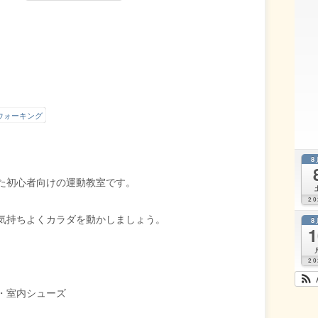
この
OK
ウェ
-
ブサ
イト
の所
有者
です
か？
ウォーキング
8
た初心者向けの運動教室です。
20
気持ちよくカラダを動かしましょう。
8
1
20
・室内シューズ