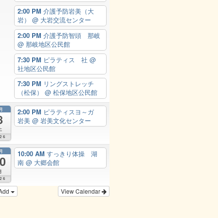
2:00 PM
介護予防岩美（大
岩）
@ 大岩交流センター
2:00 PM
介護予防智頭 那岐
@ 那岐地区公民館
7:30 PM
ピラティス 社
@
社地区公民館
7:30 PM
リングストレッチ
（松保）
@ 松保地区公民館
月
2:00 PM
ピラティスヨ～ガ
8
岩美
@ 岩美文化センター
土
26
月
10:00 AM
すっきり体操 湖
0
南
@ 大郷会館
月
26
Add
View Calendar