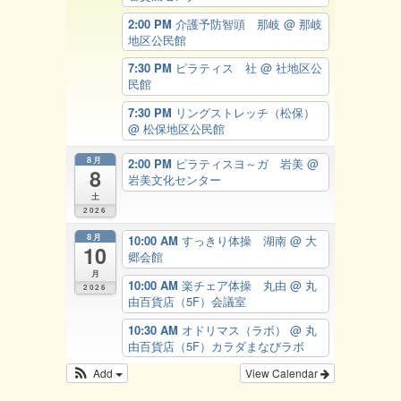
2:00 PM
介護予防智頭 那岐
@ 那岐
地区公民館
7:30 PM
ピラティス 社
@ 社地区公
民館
7:30 PM
リングストレッチ（松保）
@ 松保地区公民館
8月
2:00 PM
ピラティスヨ～ガ 岩美
@
8
岩美文化センター
土
2026
8月
10:00 AM
すっきり体操 湖南
@ 大
10
郷会館
月
10:00 AM
楽チェア体操 丸由
@ 丸
2026
由百貨店（5F）会議室
10:30 AM
オドリマス（ラボ）
@ 丸
由百貨店（5F）カラダまなびラボ
Add
View Calendar