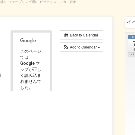
ー
ウェーブリング
ピラティスヨ～ガ 岩美
イ
1
Back to Calendar
8
Add to Calendar
このページ
20
では
Google マ
ップが正し
取
く読み込ま
れませんで
した。
１
この
OK
ウェ
ブサ
イト
の所
有者
です