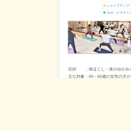
シェイプアップ
ヨガ・ピラティ
目的 ：体ほぐし・体のゆがみ
主な対象：40～60歳の女性の方
実践内容：ヨガ初級
持ち物 ：飲み物・タオル・ヨガ
担当 ：木原 いずみ