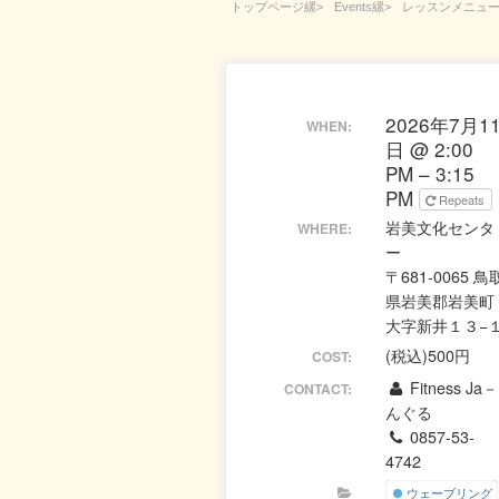
トップページ
Events
レッスンメニュ
2026年7月1
WHEN:
日 @ 2:00
PM – 3:15
PM
Repeats
岩美文化センタ
WHERE:
ー
〒681-0065 鳥
県岩美郡岩美町
大字新井１３−
(税込)500円
COST:
Fitness Ja－
CONTACT:
んぐる
0857-53-
4742
ウェーブリング