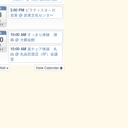
月
2:00 PM
ピラティスヨ～ガ
8
岩美
@ 岩美文化センター
土
26
月
10:00 AM
すっきり体操 湖
0
南
@ 大郷会館
月
10:00 AM
楽チェア体操 丸
26
由
@ 丸由百貨店（5F）会議
室
Add
View Calendar