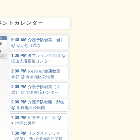
ベントカレンダー
月
9:40 AM
介護予防岩美 岩井
7
@ ゆかむり温泉
金
1:30 PM
ダブルリング江山
@
26
江山人権福祉センター
2:00 PM
のびのび健康教室
青谷
@ 青谷地区公民館
2:00 PM
介護予防岩美（大
岩）
@ 大岩交流センター
2:00 PM
介護予防智頭 那岐
@ 那岐地区公民館
7:30 PM
ピラティス 社
@
社地区公民館
7:30 PM
リングストレッチ
（松保）
@ 松保地区公民館