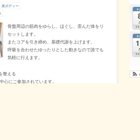
か？
・美ボディー
8
ス
骨盤周辺の筋肉をゆらし、ほぐし、歪んだ体をリ
20
セットします。
8
1
またコアを引き締め、基礎代謝を上げます。
呼吸を合わせたゆったりとした動きなので誰でも
20
気軽に行えます。
を整える
が中心にご参加されています。
マット