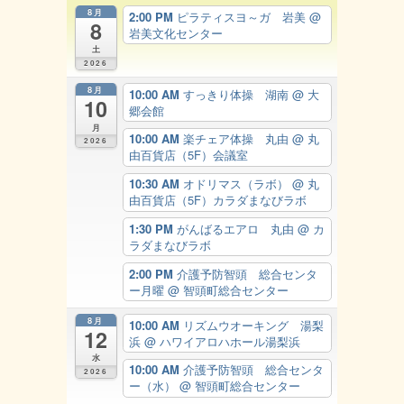
8月
2:00 PM
ピラティスヨ～ガ 岩美
@
8
岩美文化センター
土
2026
8月
10:00 AM
すっきり体操 湖南
@ 大
10
郷会館
月
10:00 AM
楽チェア体操 丸由
@ 丸
2026
由百貨店（5F）会議室
10:30 AM
オドリマス（ラボ）
@ 丸
由百貨店（5F）カラダまなびラボ
1:30 PM
がんばるエアロ 丸由
@ カ
ラダまなびラボ
2:00 PM
介護予防智頭 総合センタ
ー月曜
@ 智頭町総合センター
8月
10:00 AM
リズムウオーキング 湯梨
12
浜
@ ハワイアロハホール湯梨浜
水
10:00 AM
介護予防智頭 総合センタ
2026
ー（水）
@ 智頭町総合センター