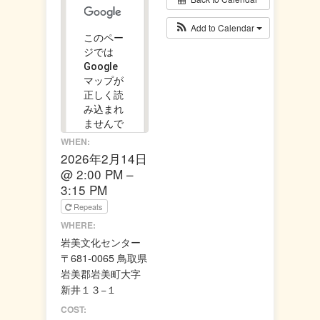
Add to Calendar
このペー
ジでは
Google
マップが
正しく読
み込まれ
ませんで
した。
WHEN:
2026年2月14日
この
@ 2:00 PM –
OK
ウェ
3:15 PM
ブサ
Repeats
イト
の所
WHERE:
有者
岩美文化センター
です
か？
〒681-0065 鳥取県
岩美郡岩美町大字
新井１３−１
COST: