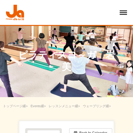
ピラティスヨ～ガ 岩
美
トップページ
Events
レッスンメニュー
ウェーブリング
ピラティスヨ～ガ 岩美
Back to Calendar