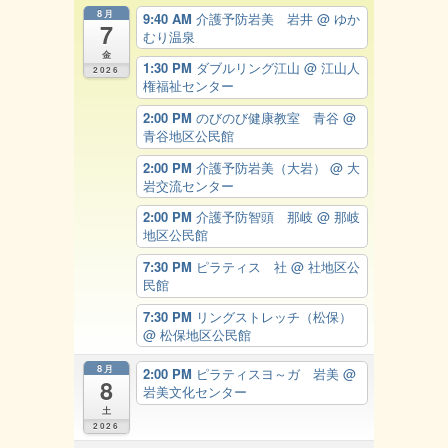
8月
9:40 AM
介護予防岩美 岩井
@ ゆか
7
むり温泉
金
1:30 PM
ダブルリング江山
@ 江山人
2026
権福祉センター
2:00 PM
のびのび健康教室 青谷
@
青谷地区公民館
2:00 PM
介護予防岩美（大岩）
@ 大
岩交流センター
2:00 PM
介護予防智頭 那岐
@ 那岐
地区公民館
7:30 PM
ピラティス 社
@ 社地区公
民館
7:30 PM
リングストレッチ（松保）
@ 松保地区公民館
8月
2:00 PM
ピラティスヨ～ガ 岩美
@
8
岩美文化センター
土
2026