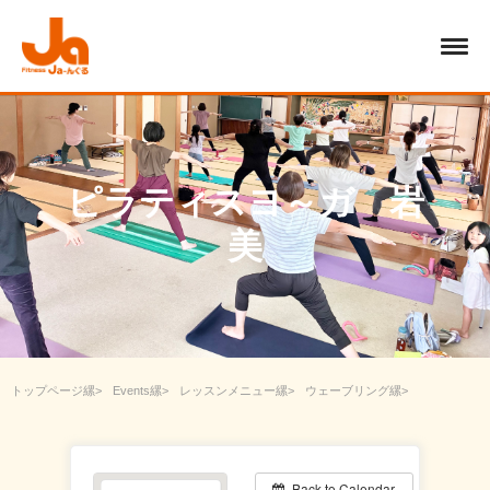
ピラティスヨ～ガ 岩
美
トップページ
Events
レッスンメニュー
ウェーブリング
ピラティスヨ～ガ 岩美
Back to Calendar