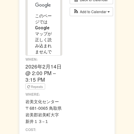
Add to Calendar
このペー
ジでは
Google
マップが
正しく読
み込まれ
ませんで
した。
WHEN:
2026年2月14日
この
@ 2:00 PM –
OK
ウェ
3:15 PM
ブサ
Repeats
イト
の所
WHERE:
有者
岩美文化センター
です
か？
〒681-0065 鳥取県
岩美郡岩美町大字
新井１３−１
COST: