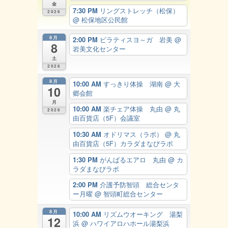
金
7:30 PM
リングストレッチ（松保）
2026
@ 松保地区公民館
8月
2:00 PM
ピラティスヨ～ガ 岩美
@
8
岩美文化センター
土
2026
8月
10:00 AM
すっきり体操 湖南
@ 大
10
郷会館
月
10:00 AM
楽チェア体操 丸由
@ 丸
2026
由百貨店（5F）会議室
10:30 AM
オドリマス（ラボ）
@ 丸
由百貨店（5F）カラダまなびラボ
1:30 PM
がんばるエアロ 丸由
@ カ
ラダまなびラボ
2:00 PM
介護予防智頭 総合センタ
ー月曜
@ 智頭町総合センター
8月
10:00 AM
リズムウオーキング 湯梨
12
浜
@ ハワイアロハホール湯梨浜