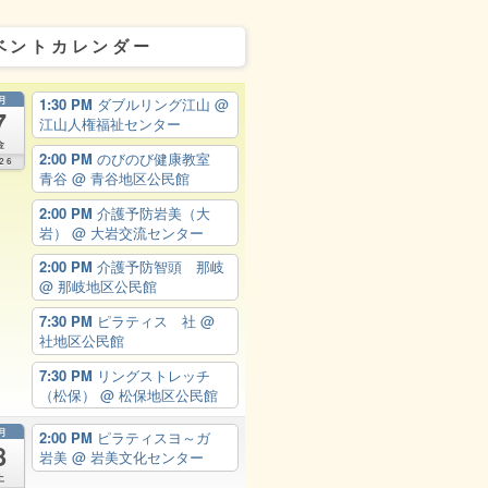
ベントカレンダー
月
1:30 PM
ダブルリング江山
@
7
江山人権福祉センター
金
2:00 PM
のびのび健康教室
26
青谷
@ 青谷地区公民館
2:00 PM
介護予防岩美（大
岩）
@ 大岩交流センター
2:00 PM
介護予防智頭 那岐
@ 那岐地区公民館
7:30 PM
ピラティス 社
@
社地区公民館
7:30 PM
リングストレッチ
（松保）
@ 松保地区公民館
月
2:00 PM
ピラティスヨ～ガ
8
岩美
@ 岩美文化センター
土