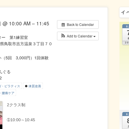
イ
@ 10:00 AM – 11:45
Back to Calendar
8
Add to Calendar
ター 第1練習室
 鳥取県鳥取市吉方温泉３丁目７０
20
（5回 3,000円）1回体験
a－んぐる
2
ガ・ピラティス
体質改善
・腰痛ケア
2クラス制
8
➀10:00～10:45