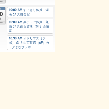
26
月
10:00 AM
すっきり体操 湖
0
南
@ 大郷会館
月
10:00 AM
楽チェア体操 丸
26
由
@ 丸由百貨店（5F）会議
室
10:30 AM
オドリマス（ラ
ボ）
@ 丸由百貨店（5F）カ
ラダまなびラボ
Add
View Calendar