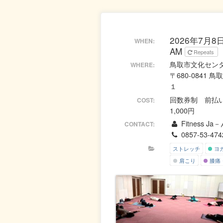
2026年7月8日 
WHEN:
AM
Repeats
鳥取市文化セン
WHERE:
〒680-0841
１
回数券制 前払い
COST:
1,000円
Fitness J
CONTACT:
0857-53-474
ストレッチ
ヨ
肩こり
膝痛