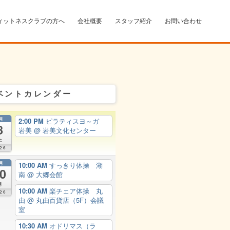
ィットネスクラブの方へ
会社概要
スタッフ紹介
お問い合わせ
ベントカレンダー
月
2:00 PM
ピラティスヨ～ガ
8
岩美
@ 岩美文化センター
土
26
月
10:00 AM
すっきり体操 湖
0
南
@ 大郷会館
月
10:00 AM
楽チェア体操 丸
26
由
@ 丸由百貨店（5F）会議
室
10:30 AM
オドリマス（ラ