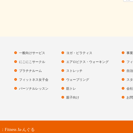
一般向けサービス
ヨガ・ピラティス
事業
にこにこサークル
エアロビクス・ウォーキング
フィ
プラチナルーム
ストレッチ
自治
フィットネス女子会
ウェーブリング
スタ
パーソナルレッスン
筋トレ
会社
親子向け
お問
ness Ja-んぐる