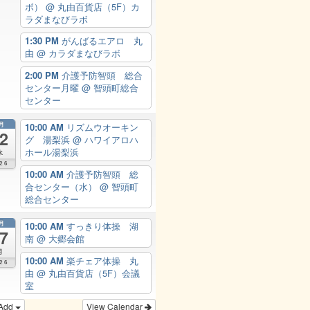
ボ）
@ 丸由百貨店（5F）カ
ラダまなびラボ
1:30 PM
がんばるエアロ 丸
由
@ カラダまなびラボ
2:00 PM
介護予防智頭 総合
センター月曜
@ 智頭町総合
センター
月
10:00 AM
リズムウオーキン
2
グ 湯梨浜
@ ハワイアロハ
ホール湯梨浜
水
26
10:00 AM
介護予防智頭 総
合センター（水）
@ 智頭町
総合センター
月
10:00 AM
すっきり体操 湖
7
南
@ 大郷会館
月
10:00 AM
楽チェア体操 丸
26
由
@ 丸由百貨店（5F）会議
室
Add
View Calendar