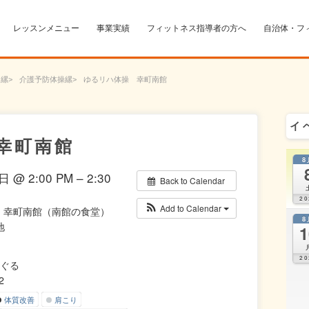
レッスンメニュー
事業実績
フィットネス指導者の方へ
自治体・フ
ー
介護予防体操
ゆるリハ体操 幸町南館
イ
幸町南館
8
 @ 2:00 PM – 2:30
Back to Calendar
20
Add to Calendar
 幸町南館（南館の食堂）
8
地
1
20
-んぐる
2
体質改善
肩こり