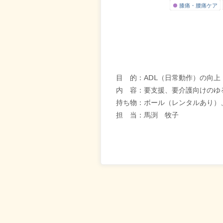
膝痛・腰痛ケア
目 的：AⅮⅬ（日常動作）の向上
内 容：要支援、要介護向けのゆ
持ち物：ボール（レンタルあり）
担 当：馬渕 牧子