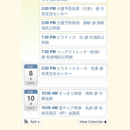
2:00 PM
介護予防岩美（大岩）
@ 大
岩交流センター
2:00 PM
介護予防智頭 那岐
@ 那岐
地区公民館
7:30 PM
ピラティス 社
@ 社地区公
民館
7:30 PM
リングストレッチ（松保）
@ 松保地区公民館
8月
2:00 PM
ピラティスヨ～ガ 岩美
@
8
岩美文化センター
土
2026
8月
10:00 AM
すっきり体操 湖南
@ 大
10
郷会館
月
10:00 AM
楽チェア体操 丸由
@ 丸
2026
由百貨店（5F）会議室
Add
View Calendar