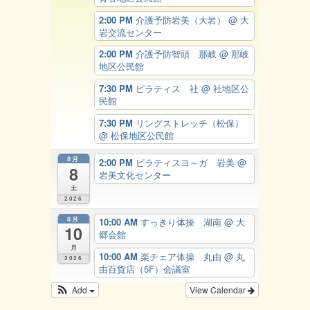
2:00 PM
介護予防岩美（大岩）
@ 大
岩交流センター
2:00 PM
介護予防智頭 那岐
@ 那岐
地区公民館
7:30 PM
ピラティス 社
@ 社地区公
民館
7:30 PM
リングストレッチ（松保）
@ 松保地区公民館
8月
2:00 PM
ピラティスヨ～ガ 岩美
@
8
岩美文化センター
土
2026
8月
10:00 AM
すっきり体操 湖南
@ 大
10
郷会館
月
10:00 AM
楽チェア体操 丸由
@ 丸
2026
由百貨店（5F）会議室
Add
View Calendar