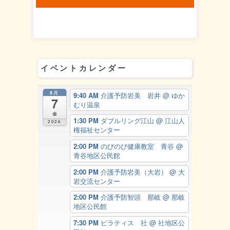
イベントカレンダー
8月
9:40 AM
介護予防岩美 岩井
@ ゆか
7
むり温泉
金
1:30 PM
ダブルリング江山
@ 江山人
2026
権福祉センター
2:00 PM
のびのび健康教室 青谷
@
青谷地区公民館
2:00 PM
介護予防岩美（大岩）
@ 大
岩交流センター
2:00 PM
介護予防智頭 那岐
@ 那岐
地区公民館
7:30 PM
ピラティス 社
@ 社地区公