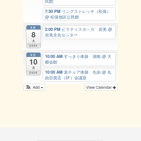
民館
7:30 PM
リングストレッチ（松保）
@ 松保地区公民館
8月
2:00 PM
ピラティスヨ～ガ 岩美
@
8
岩美文化センター
土
2026
8月
10:00 AM
すっきり体操 湖南
@ 大
10
郷会館
月
10:00 AM
楽チェア体操 丸由
@ 丸
2026
由百貨店（5F）会議室
Add
View Calendar