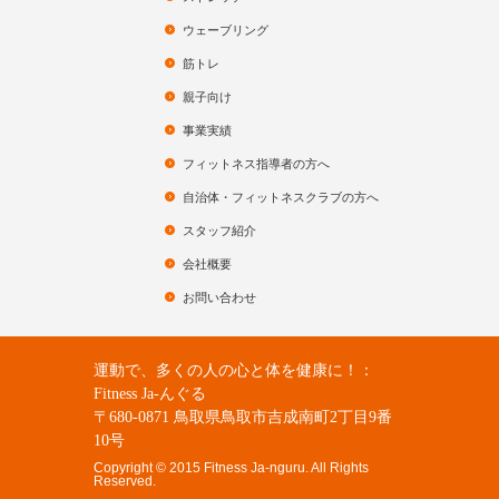
ウェーブリング
筋トレ
親子向け
事業実績
フィットネス指導者の方へ
自治体・フィットネスクラブの方へ
スタッフ紹介
会社概要
お問い合わせ
運動で、多くの人の心と体を健康に！：
Fitness Ja-んぐる
〒680-0871 鳥取県鳥取市吉成南町2丁目9番
10号
Copyright © 2015 Fitness Ja-nguru. All Rights
Reserved.