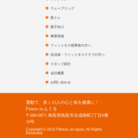
ウェーブリング
筋トレ
親子向け
事業実績
フィットネス指導者の方へ
自治体・フィットネスクラブの方へ
スタッフ紹介
会社概要
お問い合わせ
運動で、多くの人の心と体を健康に！：
Fitness Ja-んぐる
〒680-0871 鳥取県鳥取市吉成南町2丁目9番
10号
Copyright © 2015 Fitness Ja-nguru. All Rights
Reserved.