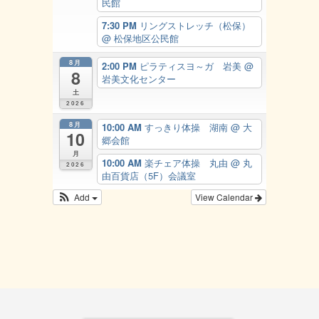
民館
7:30 PM
リングストレッチ（松保）
@ 松保地区公民館
8月
2:00 PM
ピラティスヨ～ガ 岩美
@
8
岩美文化センター
土
2026
8月
10:00 AM
すっきり体操 湖南
@ 大
10
郷会館
月
10:00 AM
楽チェア体操 丸由
@ 丸
2026
由百貨店（5F）会議室
Add
View Calendar