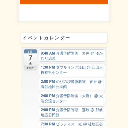
イベントカレンダー
8月
9:40 AM
介護予防岩美 岩井
@ ゆか
7
むり温泉
金
1:30 PM
ダブルリング江山
@ 江山人
2026
権福祉センター
2:00 PM
のびのび健康教室 青谷
@
青谷地区公民館
2:00 PM
介護予防岩美（大岩）
@ 大
岩交流センター
2:00 PM
介護予防智頭 那岐
@ 那岐
地区公民館
7:30 PM
ピラティス 社
@ 社地区公