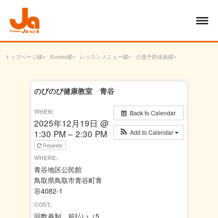
トップページ
Events
レッスンメニュー
介護予防体操
のびのび健康教室 青谷
のびのび健康教室 青谷
WHEN:
Back to Calendar
2025年12月19日 @
1:30 PM – 2:30 PM
Add to Calendar
Repeats
WHERE:
青谷地区公民館
鳥取県鳥取市青谷町青
谷4082-1
COST:
回数券制 前払い（5