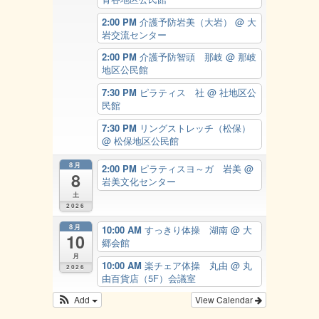
2:00 PM
介護予防岩美（大岩）
@ 大
岩交流センター
2:00 PM
介護予防智頭 那岐
@ 那岐
地区公民館
7:30 PM
ピラティス 社
@ 社地区公
民館
7:30 PM
リングストレッチ（松保）
@ 松保地区公民館
8月
2:00 PM
ピラティスヨ～ガ 岩美
@
8
岩美文化センター
土
2026
8月
10:00 AM
すっきり体操 湖南
@ 大
10
郷会館
月
10:00 AM
楽チェア体操 丸由
@ 丸
2026
由百貨店（5F）会議室
Add
View Calendar