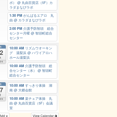
ボ）
@ 丸由百貨店（5F）カ
ラダまなびラボ
1:30 PM
がんばるエアロ 丸
由
@ カラダまなびラボ
2:00 PM
介護予防智頭 総合
センター月曜
@ 智頭町総合
センター
月
10:00 AM
リズムウオーキン
2
グ 湯梨浜
@ ハワイアロハ
ホール湯梨浜
水
26
10:00 AM
介護予防智頭 総
合センター（水）
@ 智頭町
総合センター
月
10:00 AM
すっきり体操 湖
7
南
@ 大郷会館
月
10:00 AM
楽チェア体操 丸
26
由
@ 丸由百貨店（5F）会議
室
Add
View Calendar