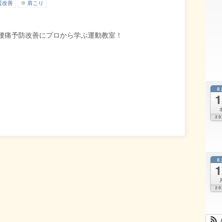
質改善
肩こり
腰痛予防改善にプロから学ぶ運動教室！
8
1
20
8
1
20