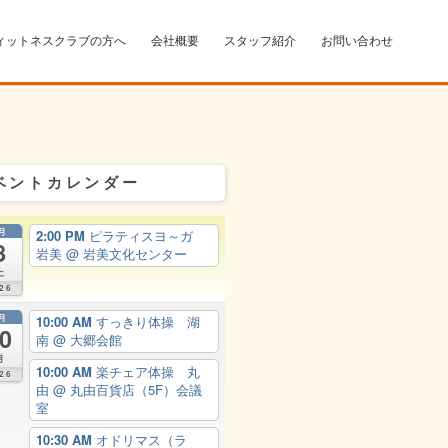
ィットネスクラブの方へ
会社概要
スタッフ紹介
お問い合わせ
ベントカレンダー
月
2:00 PM
ピラティスヨ～ガ
8
岩美
@ 岩美文化センター
土
26
月
10:00 AM
すっきり体操 湖
0
南
@ 大郷会館
月
10:00 AM
楽チェア体操 丸
26
由
@ 丸由百貨店（5F）会議
室
10:30 AM
オドリマス（ラ