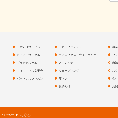
一般向けサービス
ヨガ・ピラティス
事業
にこにこサークル
エアロビクス・ウォーキング
フィ
プラチナルーム
ストレッチ
自治
フィットネス女子会
ウェーブリング
スタ
パーソナルレッスン
筋トレ
会社
親子向け
お問
ness Ja-んぐる