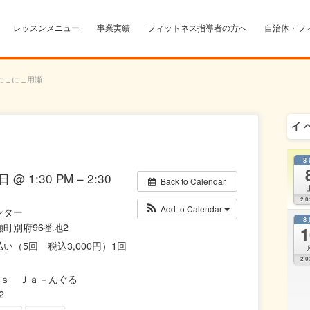
レッスンメニュー
事業実績
フィットネス指導者の方へ
自治体・フ
にこにこ用瀬
イ
8
 @ 1:30 PM – 2:30
Back to Calendar
20
Add to Calendar
ンター
8
町別府96番地2
1
い（5回 税込3,000円）1回
20
ｓ Ｊａ－んぐる
2