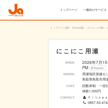
トップページ
一般向けサービス
トップページ
Events
ストレッチ
にこにこ用瀬
2026年7月15日
WHEN:
PM
Repeats
用瀬地区保健セ
WHERE:
鳥取県鳥取市用瀬
回数券制 一括払
COST:
体験1,000円
Ｆｉｔｎｅｓ
CONTACT:
0857-53-474