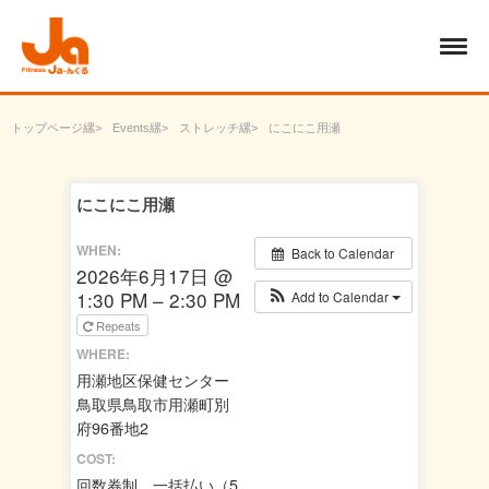
トップページ
Events
ストレッチ
にこにこ用瀬
にこにこ用瀬
WHEN:
Back to Calendar
2026年6月17日 @
1:30 PM – 2:30 PM
Add to Calendar
Repeats
WHERE:
用瀬地区保健センター
鳥取県鳥取市用瀬町別
府96番地2
COST:
回数券制 一括払い（5