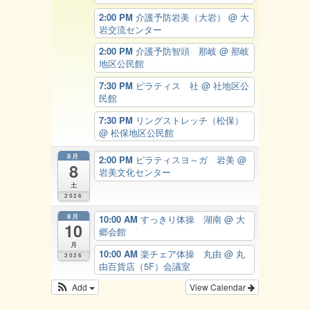
2:00 PM
介護予防岩美（大岩）
@ 大
岩交流センター
2:00 PM
介護予防智頭 那岐
@ 那岐
地区公民館
7:30 PM
ピラティス 社
@ 社地区公
民館
7:30 PM
リングストレッチ（松保）
@ 松保地区公民館
8月
2:00 PM
ピラティスヨ～ガ 岩美
@
8
岩美文化センター
土
2026
8月
10:00 AM
すっきり体操 湖南
@ 大
10
郷会館
月
10:00 AM
楽チェア体操 丸由
@ 丸
2026
由百貨店（5F）会議室
Add
View Calendar