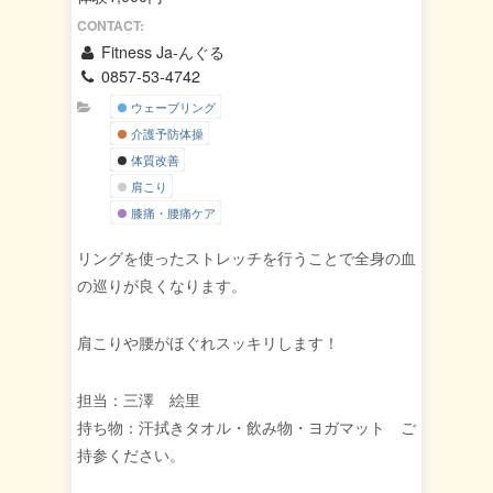
CONTACT:
Fitness Ja-んぐる
0857-53-4742
ウェーブリング
介護予防体操
体質改善
肩こり
膝痛・腰痛ケア
リングを使ったストレッチを行うことで全身の血
の巡りが良くなります。
肩こりや腰がほぐれスッキリします！
担当：三澤 絵里
持ち物：汗拭きタオル・飲み物・ヨガマット ご
持参ください。