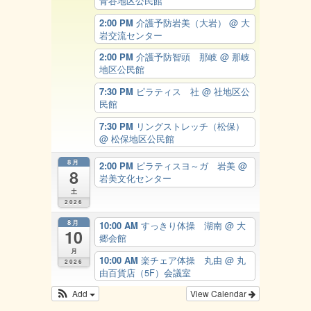
青谷地区公民館
2:00 PM
介護予防岩美（大岩）
@ 大
岩交流センター
2:00 PM
介護予防智頭 那岐
@ 那岐
地区公民館
7:30 PM
ピラティス 社
@ 社地区公
民館
7:30 PM
リングストレッチ（松保）
@ 松保地区公民館
8月
2:00 PM
ピラティスヨ～ガ 岩美
@
8
岩美文化センター
土
2026
8月
10:00 AM
すっきり体操 湖南
@ 大
10
郷会館
月
10:00 AM
楽チェア体操 丸由
@ 丸
2026
由百貨店（5F）会議室
Add
View Calendar