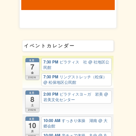
イベントカレンダー
8月
7:30 PM
ピラティス 社
@ 社地区公
7
民館
金
7:30 PM
リングストレッチ（松保）
2026
@ 松保地区公民館
8月
2:00 PM
ピラティスヨ～ガ 岩美
@
8
岩美文化センター
土
2026
8月
10:00 AM
すっきり体操 湖南
@ 大
10
郷会館
月
10:00 AM
楽チェア体操 丸由
@ 丸