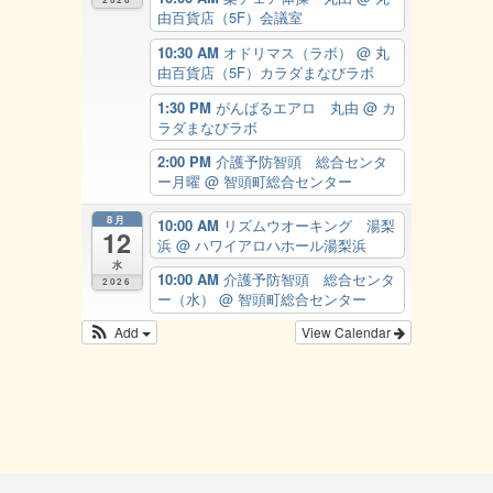
2026
由百貨店（5F）会議室
10:30 AM
オドリマス（ラボ）
@ 丸
由百貨店（5F）カラダまなびラボ
1:30 PM
がんばるエアロ 丸由
@ カ
ラダまなびラボ
2:00 PM
介護予防智頭 総合センタ
ー月曜
@ 智頭町総合センター
8月
10:00 AM
リズムウオーキング 湯梨
12
浜
@ ハワイアロハホール湯梨浜
水
10:00 AM
介護予防智頭 総合センタ
2026
ー（水）
@ 智頭町総合センター
Add
View Calendar