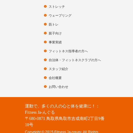
ストレッチ
ウェーブリング
筋トレ
親子向け
事業実績
フィットネス指導者の方へ
自治体・フィットネスクラブの方へ
スタッフ紹介
会社概要
お問い合わせ
運動で、多くの人の心と体を健康に！：
Fitness Ja-んぐる
〒680-0871 鳥取県鳥取市吉成南町2丁目9番
10号
Copyright © 2015 Fitness Ja-nguru. All Rights