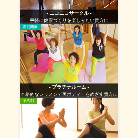
- ニコニコサークル -
手軽に健康づくりを楽しみたい貴方に
定期開催
- プラチナルーム -
本格的なレッスンで美ボディーをめざす貴方に
予約制