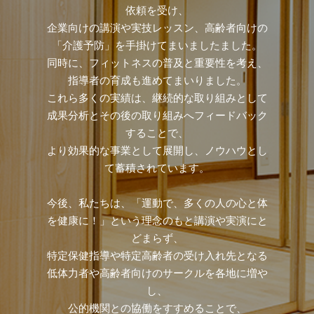
依頼を受け、
企業向けの講演や実技レッスン、高齢者向けの
「介護予防」を手掛けてまいましたました。
同時に、フィットネスの普及と重要性を考え、
指導者の育成も進めてまいりました。
これら多くの実績は、継続的な取り組みとして
成果分析とその後の取り組みへフィードバック
することで、
より効果的な事業として展開し、ノウハウとし
て蓄積されています。
今後、私たちは、「運動で、多くの人の心と体
を健康に！」という理念のもと講演や実演にと
どまらず、
特定保健指導や特定高齢者の受け入れ先となる
低体力者や高齢者向けのサークルを各地に増や
し、
公的機関との協働をすすめることで、