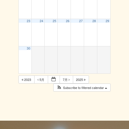
23
24
25
26
27
28
29
30
2023
5月
7月
2025
Subscribe to filtered calendar