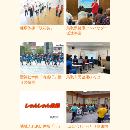
健康体操「咲花笑」
鳥取県健康アンバサダー
派遣事業
聖神社幸祭「有楽町」踊
鳥取市民健康ひろば
りの振付
地域ふれあい体操「しゃ
はばたけとっとり健康増