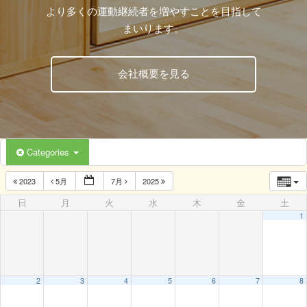
より多くの運動継続者を増やすことを目指して
まいります。
会社概要を見る
Categories
2023
5月
7月
2025
日
月
火
水
木
金
土
1
2
3
4
5
6
7
8