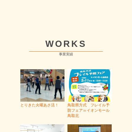
WORKS
事業実績
とりきた火曜あさ活！
鳥取県方式 フレイル予
防フェア㏌イオンモール
鳥取北