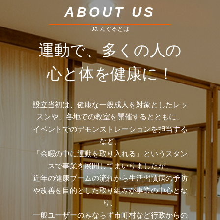
ABOUT US
Ja-んぐるとは
運動で、多くの人の
心と体を健康に！
設立当初は、健康な一般成人を対象としたレッ
スンや、各地での教室を開催するとともに、
イベントでのデモンストレーションを担当する
など、
「余暇の中に運動を取り入れる」というスタン
スで事業を展開してまいりましたが、
近年の健康ブームの流れから生活習慣病の予防
や改善を目的とした取り組みが事業の中心とな
り、
一般ユーザーのみならず市町村など行政からの